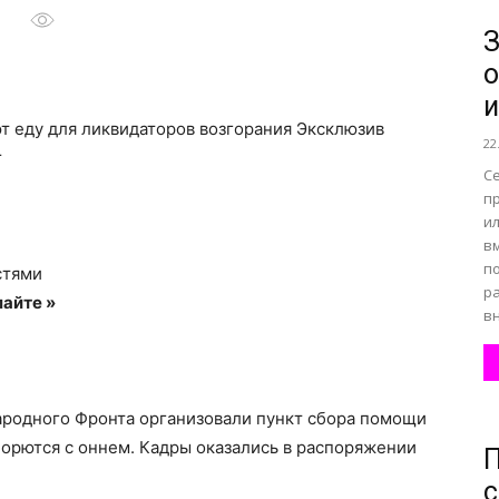
З
о
все
и
т еду для ликвидаторов возгорания
Эксклюзив
22
r
С
п
и
о
в
п
стями
ра
айте »
вн
нем
родного Фронта организовали пункт сбора помощи
орются с оннем. Кадры оказались в распоряжении
П
с