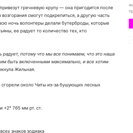
ж
привезут гречневую крупу — она пригодится после
пр
 возгорания смогут подкрепиться, а другую часть
о всю ночь волонтеры делали бутерброды, которые
ьяны, ее радует то количество тех, кто
ь радует, потому что мы все понимаем, что это наша
тим быть включенными максимально, и все хотим
ркнула Жильная.
ов сгорели около Читы из-за бушующих лесных
+2° 765 мм рт. ст.
я всех знаков зодиака