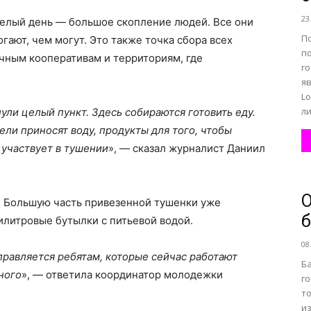
23
целый день — большое скопление людей. Все они
П
гают, чем могут. Это также точка сбора всех
по
чным кооперативам и территориям, где
г
я
L
ли
ули целый пункт. Здесь собираются готовить еду.
и приносят воду, продукты для того, чтобы
 участвует в тушении
», — сказал журналист Даниил
О
. Большую часть привезенной тушенки уже
б
илитровые бутылки с питьевой водой.
08
правляется ребятам, которые сейчас работают
Ба
ного
», — ответила координатор молодежки
го
то
и