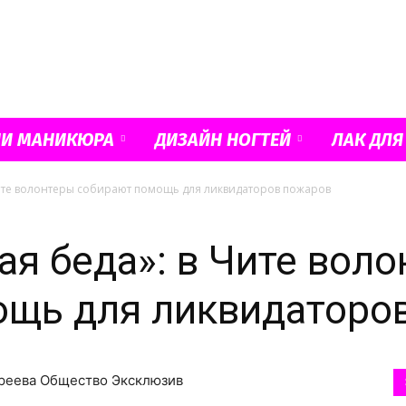
Французский
ИИ МАНИКЮРА
ДИЗАЙН НОГТЕЙ
ЛАК ДЛЯ
ите волонтеры собирают помощь для ликвидаторов пожаров
маникюр
ая беда»: в Чите вол
ощь для ликвидаторо
и
дреева Общество Эксклюзив