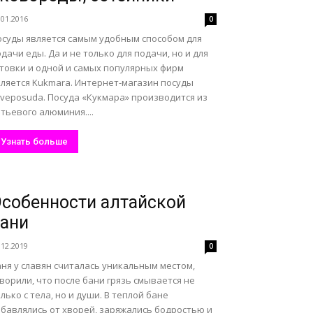
.01.2016
0
осуды является самым удобным способом для
дачи еды. Да и не только для подачи, но и для
отовки и одной и самых популярных фирм
вляется Kukmara. Интернет-магазин посуды
oveposuda. Посуда «Кукмара» производится из
тьевого алюминия....
Узнать больше
собенности алтайской
ани
.12.2019
0
ня у славян считалась уникальным местом,
ворили, что после бани грязь смывается не
лько с тела, но и души. В теплой бане
збавлялись от хворей, заряжались бодростью и