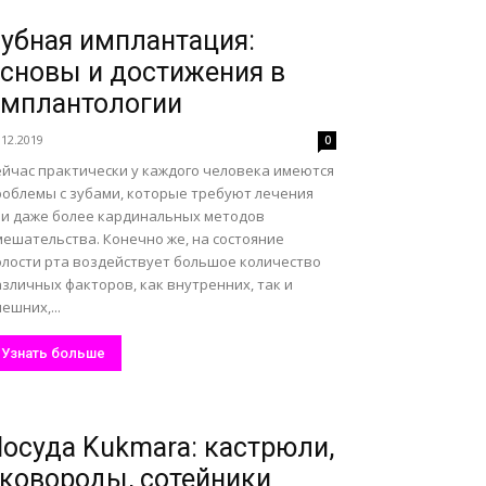
убная имплантация:
сновы и достижения в
мплантологии
.12.2019
0
ейчас практически у каждого человека имеются
роблемы с зубами, которые требуют лечения
ли даже более кардинальных методов
мешательства. Конечно же, на состояние
олости рта воздействует большое количество
зличных факторов, как внутренних, так и
ешних,...
Узнать больше
осуда Kukmara: кастрюли,
ковороды, сотейники