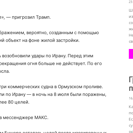
23
Ш
из
е»,
— пригрозил Трамп.
с
жи
бражением, вероятно, созданным с помощью
Н
ий объект на фоне жилой застройки.
св
 возобновили удары по Ирану. Перед этим
рекращения огня больше не действует. По его
ысла.
Г
три коммерческих судна в Ормузском проливе.
п
и по Ирану — в ночь на 8 июля были поражены,
16
лее 80 целей.
К
по
 в мессенджере МАКС.
Ес
с
ор
ом Бушере осталась целой после массированных