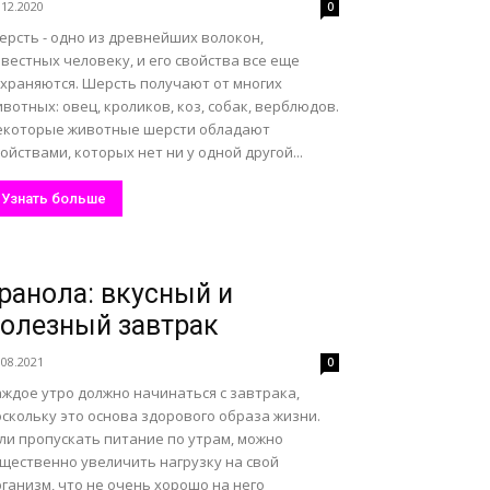
.12.2020
0
ерсть - одно из древнейших волокон,
вестных человеку, и его свойства все еще
охраняются. Шерсть получают от многих
вотных: овец, кроликов, коз, собак, верблюдов.
екоторые животные шерсти обладают
ойствами, которых нет ни у одной другой...
Узнать больше
ранола: вкусный и
олезный завтрак
.08.2021
0
аждое утро должно начинаться с завтрака,
скольку это основа здорового образа жизни.
ли пропускать питание по утрам, можно
ущественно увеличить нагрузку на свой
ганизм, что не очень хорошо на него