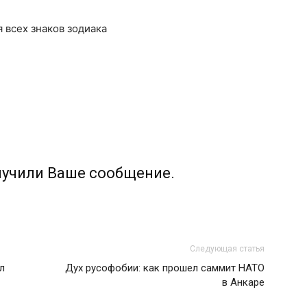
я всех знаков зодиака
лучили Ваше сообщение.
Следующая статья
л
Дух русофобии: как прошел саммит НАТО
в Анкаре