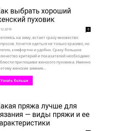
ак выбрать хороший
енский пуховик
.12.2019
0
епляясь на зиму, встает сразу множество
просов. Хочется одеться не только красиво, но
тепло, комфортно и удобно. Сразу большое
оличество критерий и показателей необходимо
облюсти при пошиве женского пуховика. Именно
этому женские зимние...
Узнать больше
акая пряжа лучше для
язания — виды пряжи и ее
арактеристики