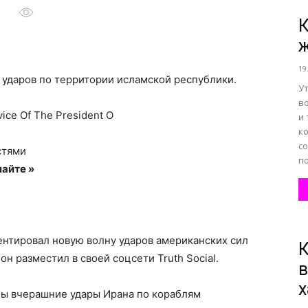
К
ж
все
19
ударов по территории исламской республики.
Ут
во
ice Of The President O
и 
к
о
с
стями
по
айте »
нем
нтировал новую волну ударов американских сил
К
н разместил в своей соцсети Truth Social.
в
х
обы вчерашние удары Ирана по кораблям