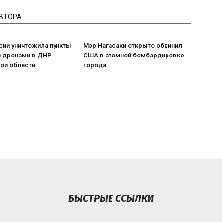
АВТОРА
сии уничтожила пункты
Мэр Нагасаки открыто обвинил
я дронами в ДНР
США в атомной бомбардировке
ой области
города
БЫСТРЫЕ ССЫЛКИ