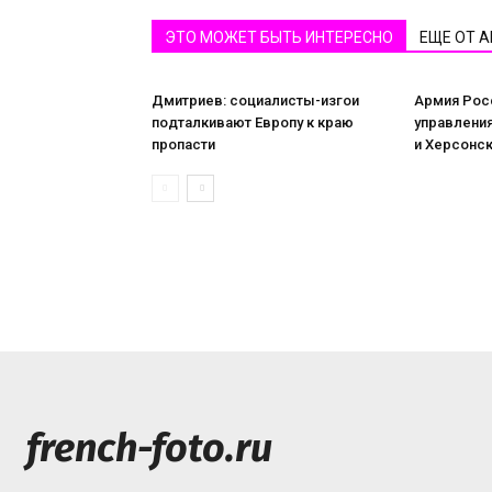
ЭТО МОЖЕТ БЫТЬ ИНТЕРЕСНО
ЕЩЕ ОТ 
Дмитриев: социалисты-изгои
Армия Рос
подталкивают Европу к краю
управлени
пропасти
и Херсонск
french-foto.ru