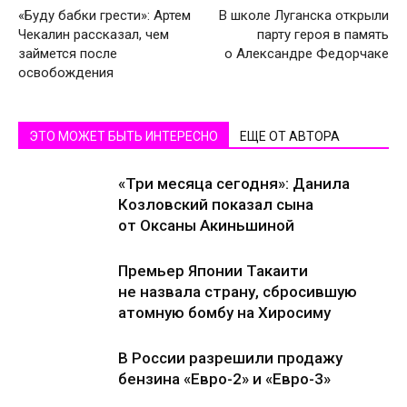
«Буду бабки грести»: Артем
В школе Луганска открыли
Чекалин рассказал, чем
парту героя в память
займется после
о Александре Федорчаке
освобождения
ЭТО МОЖЕТ БЫТЬ ИНТЕРЕСНО
ЕЩЕ ОТ АВТОРА
«Три месяца сегодня»: Данила
Козловский показал сына
от Оксаны Акиньшиной
Премьер Японии Такаити
не назвала страну, сбросившую
атомную бомбу на Хиросиму
В России разрешили продажу
бензина «Евро-2» и «Евро-3»