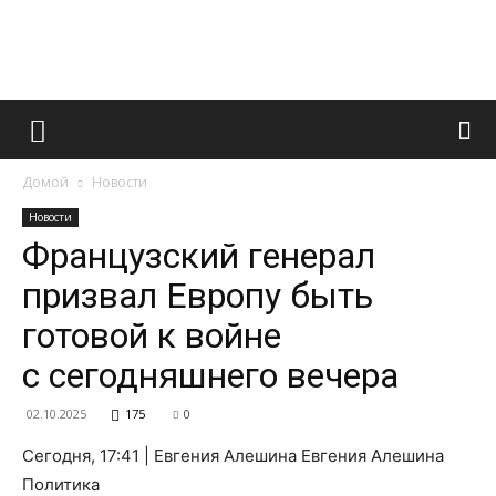
Французский
Домой
Новости
маникюр
Новости
Французский генерал
призвал Европу быть
и
готовой к войне
с сегодняшнего вечера
все
02.10.2025
175
0
Сегодня, 17:41 | Евгения Алешина Евгения Алешина
Политика