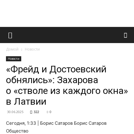
Французский
Домой
Новости
маникюр
Новости
«Фрейд и Достоевский
обнялись»: Захарова
и
о «стволе из каждого окна»
в Латвии
все
30.06.2025
322
0
Сегодня, 1:33 | Борис Сатаров Борис Сатаров
Общество