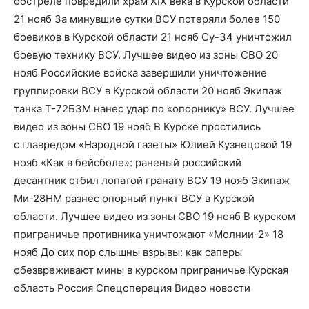
обстреле повредили храм XIX века в Курской области
21 нояб За минувшие сутки ВСУ потеряли более 150
боевиков в Курской области 21 нояб Су-34 уничтожил
боевую технику ВСУ. Лучшее видео из зоны СВО 20
нояб Российские войска завершили уничтожение
группировки ВСУ в Курской области 20 нояб Экипаж
танка Т-72Б3М нанес удар по «опорнику» ВСУ. Лучшее
видео из зоны СВО 19 нояб В Курске простились
с главредом «Народной газеты» Юлией Кузнецовой 19
нояб «Как в бейсболе»: раненый российский
десантник отбил лопатой гранату ВСУ 19 нояб Экипаж
Ми-28НМ разнес опорный пункт ВСУ в Курской
области. Лучшее видео из зоны СВО 19 нояб В курском
приграничье противника уничтожают «Молнии-2» 18
нояб До сих пор слышны взрывы: как саперы
обезвреживают мины в курском приграничье Курская
область Россия Спецоперация Видео новости