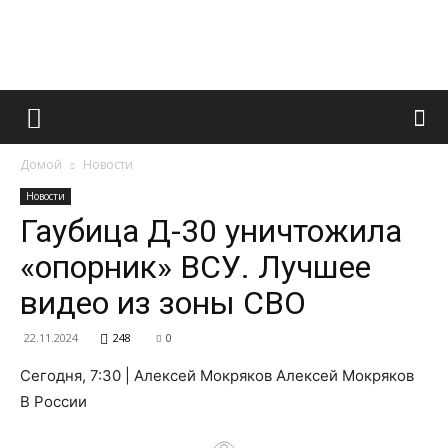
Французский
Домой
Новости
маникюр
Новости
Гаубица Д-30 уничтожила
«опорник» ВСУ. Лучшее
и
видео из зоны СВО
22.11.2024
248
0
все
Сегодня, 7:30 | Алексей Мокряков Алексей Мокряков
В России