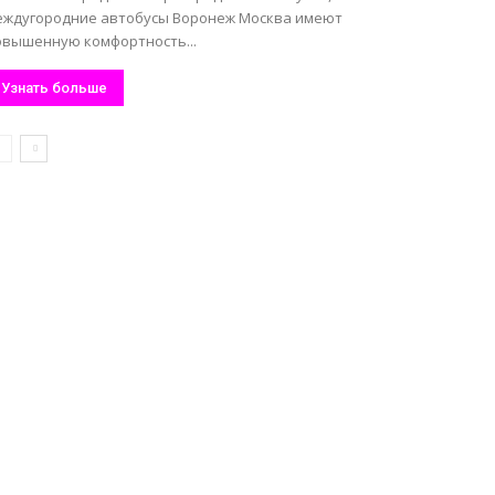
еждугородние автобусы Воронеж Москва имеют
овышенную комфортность...
Узнать больше