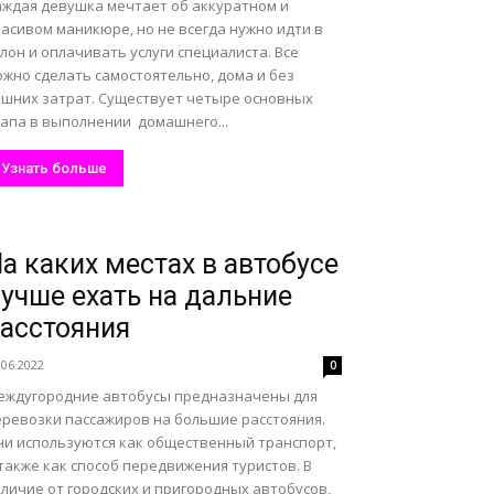
аждая девушка мечтает об аккуратном и
асивом маникюре, но не всегда нужно идти в
лон и оплачивать услуги специалиста. Все
ожно сделать самостоятельно, дома и без
ишних затрат. Существует четыре основных
тапа в выполнении домашнего...
Узнать больше
а каких местах в автобусе
учше ехать на дальние
асстояния
.06.2022
0
еждугородние автобусы предназначены для
еревозки пассажиров на большие расстояния.
ни используются как общественный транспорт,
также как способ передвижения туристов. В
личие от городских и пригородных автобусов,