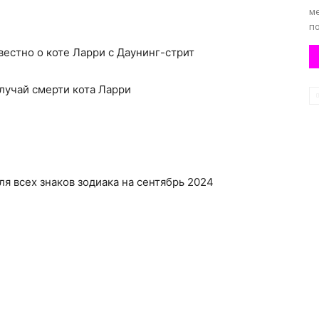
м
п
вестно о коте Ларри с Даунинг-стрит
случай смерти кота Ларри
ля всех знаков зодиака на сентябрь 2024