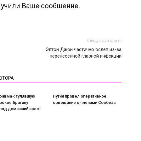
лучили Ваше сообщение.
Следующая статья
Элтон Джон частично ослеп из-за
перенесенной глазной инфекции
АВТОРА
равма»: гулявшую
Путин провел оперативное
оскве Брагину
совещание с членами Совбеза
 под домашний арест