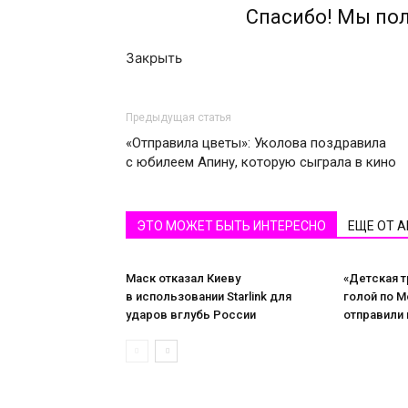
Спасибо! Мы по
Закрыть
Предыдущая статья
«Отправила цветы»: Уколова поздравила
с юбилеем Апину, которую сыграла в кино
ЭТО МОЖЕТ БЫТЬ ИНТЕРЕСНО
ЕЩЕ ОТ 
Маск отказал Киеву
«Детская т
в использовании Starlink для
голой по М
ударов вглубь России
отправили