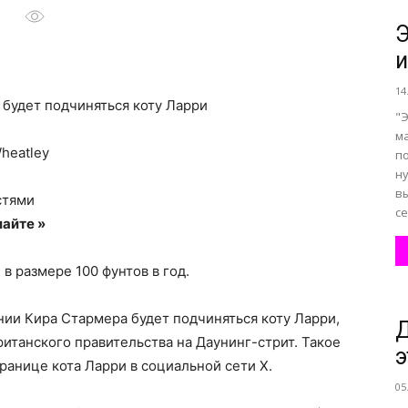
Э
и
все
14
будет подчиняться коту Ларри
"Э
м
heatley
п
н
о
вы
стями
се
айте »
в размере 100 фунтов в год.
нем
ии Кира Стармера будет подчиняться коту Ларри,
ританского правительства на Даунинг-стрит. Такое
э
анице кота Ларри в социальной сети X.
05