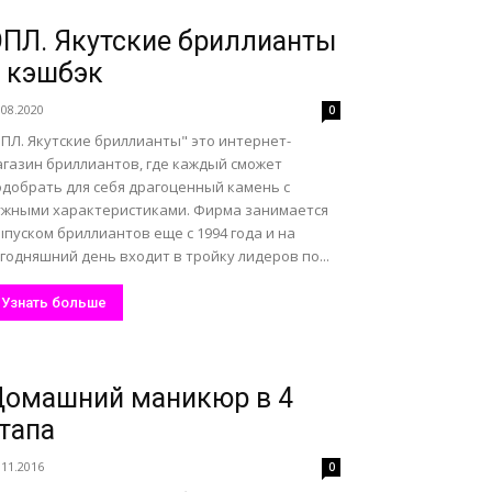
ПЛ. Якутские бриллианты
 кэшбэк
.08.2020
0
ПЛ. Якутские бриллианты" это интернет-
агазин бриллиантов, где каждый сможет
одобрать для себя драгоценный камень с
ужными характеристиками. Фирма занимается
пуском бриллиантов еще с 1994 года и на
годняшний день входит в тройку лидеров по...
Узнать больше
Домашний маникюр в 4
тапа
.11.2016
0