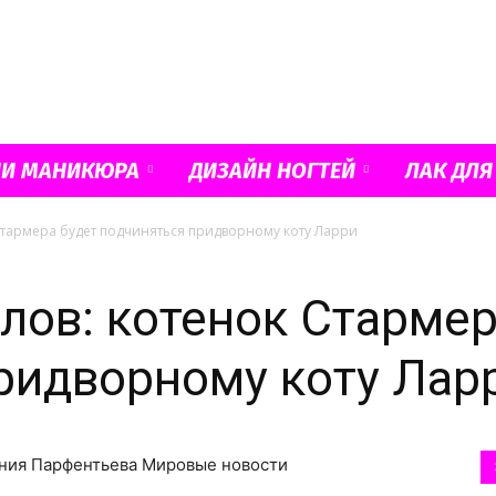
Французский
ИИ МАНИКЮРА
ДИЗАЙН НОГТЕЙ
ЛАК ДЛЯ
тармера будет подчиняться придворному коту Ларри
маникюр
ов: котенок Стармер
ридворному коту Лар
и
гения Парфентьева Мировые новости