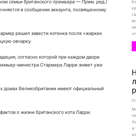
ном семьи британского премьера — Прим. ред.)
К
кр
точняется в сообщении аккаунта, посвященному
са
м
л
Стармер решил завести котенка после «жарких
э
ецкую овчарку.
адиция, согласно которой при каждом дворе
премьер-министра Стармера Ларри живет уже
Н
л
ных домах Великобритании имеют официальный
р
05
М
фактов о жизни британского кота Ларри.
п
О
а 
от