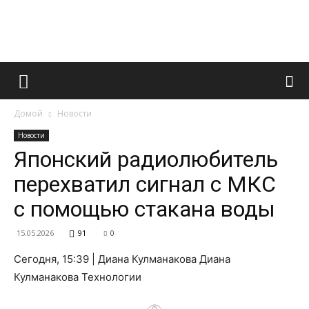
Французский
Домой
Новости
маникюр
Новости
Японский радиолюбитель
перехватил сигнал с МКС
и
с помощью стакана воды
15.05.2026
91
0
все
Сегодня, 15:39 | Диана Кулманакова Диана
Кулманакова Технологии