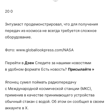
о
20 0
нем
Энтузиаст продемонстрировал, что для получения
передач из космоса не всегда требуется сложное
оборудование.
Фото: www.globallookpress.com/NASA
Перейти в
Дзен
Следите за нашими новостями
в удобном формате Есть новость?
Присылайте »
Японец сумел поймать радиопередачу
с Международной космической станции (МКС),
применив в качестве принимающего устройства
обычный стакан с водой. Об этом он сообщил в своем
аккаунте в Х.