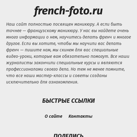
french-foto.ru
Наш сайт полностью посвящен маникюру. А если быть
точнее — французскому маникюру. У нас вы найдете очень
много информации о нем, научитесь делать френч и многое
другое. Если вы хотите, чтобы мы научили вас делать
френч — пишите нам, мы скинем для вас специальные
видео-уроки, которые вам обязательно помогут. Все наши
журналисты закончили специальные курсы и являются
профессионалами своего дела. Но тем не менее помните,
что все наши мастер-классы и советы созданы
исключительно для ознакомления.
БЫСТРЫЕ ССЫЛКИ
О сайте
Контакты
ПОДЕЛИСЬ