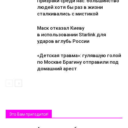
Призраки среди нас: большинство
людей хотя бы раз в жизни
сталкивались с мистикой
Маск отказал Киеву
в использовании Starlink для
ударов вглубь России
«Детская травма»: гулявшую голой
по Москве Брагину отправили под
домашний арест
Это Вам пригодится!