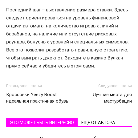
Последний шаг – выставление размера ставки. Здесь
следует ориентироваться на уровень финансовой
отдачи автомата, на количество игровых линий и
барабанов, на наличие или отсутствие рисковых
раундов, бонусных уровней и специальных символов.
Все это позволит разработать правильную стратегию,
чтобы выиграть джекпот. Заходите в казино Вулкан
прямо сейчас и убедитесь в этом сами.
Предыдущая статья
Следующая статья
Кроссовки Yeezy Boost:
Лучшие места для
идеальная практичная обувь
мастурбации
ЭТО МОЖЕТ БЫТЬ ИНТЕРЕСНО
ЕЩЕ ОТ АВТОРА