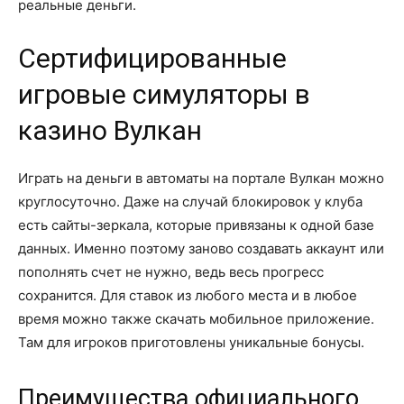
о
реальные деньги.
Сертифицированные
нем
игровые симуляторы в
казино Вулкан
Играть на деньги в автоматы на портале Вулкан можно
круглосуточно. Даже на случай блокировок у клуба
есть сайты-зеркала, которые привязаны к одной базе
данных. Именно поэтому заново создавать аккаунт или
пополнять счет не нужно, ведь весь прогресс
сохранится. Для ставок из любого места и в любое
время можно также скачать мобильное приложение.
Там для игроков приготовлены уникальные бонусы.
Преимущества официального