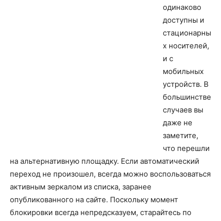
одинаково
доступны и
стационарны
х носителей,
и с
мобильных
устройств. В
большинстве
случаев вы
даже не
заметите,
что перешли
на альтернативную площадку. Если автоматический
переход не произошел, всегда можно воспользоваться
активным зеркалом из списка, заранее
опубликованного на сайте. Поскольку момент
блокировки всегда непредсказуем, старайтесь по