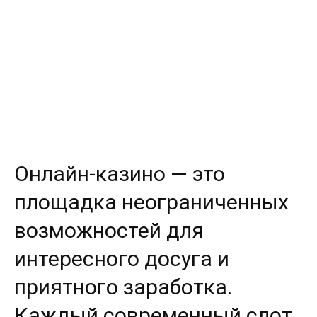
о
нем
Онлайн-казино — это
площадка неограниченных
возможностей для
интересного досуга и
приятного заработка.
Каждый современный слот