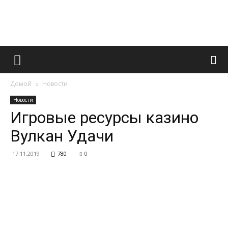
Французский
Домой
Новости
маникюр
Новости
Игровые ресурсы казино
Вулкан Удачи
и
17.11.2019
780
0
все