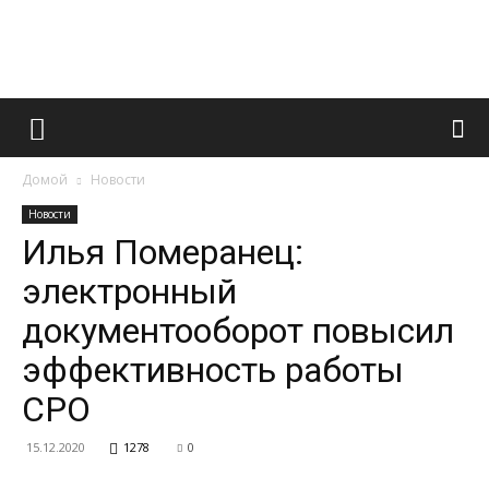
Французский
Домой
Новости
маникюр
Новости
Илья Померанец:
электронный
и
документооборот повысил
эффективность работы
все
СРО
15.12.2020
1278
0