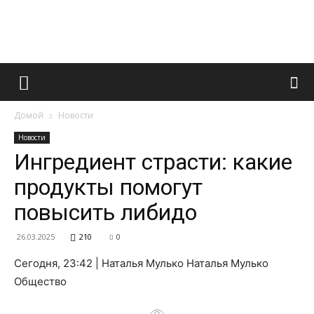
Французский
Домой
Новости
маникюр
Новости
Ингредиент страсти: какие
продукты помогут
и
повысить либидо
26.03.2025
210
0
все
Сегодня, 23:42 | Наталья Мулько Наталья Мулько
Общество