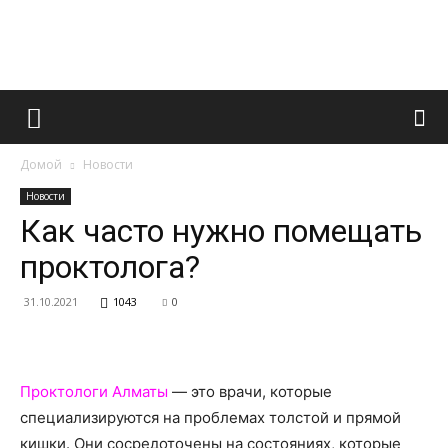
Французский
Домой
Новости
маникюр
Новости
Как часто нужно помещать
проктолога?
и
31.10.2021
1043
0
все
Проктологи Алматы
— это врачи, которые
специализируются на проблемах толстой и прямой
кишки. Они сосредоточены на состояниях, которые