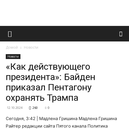
Французский
Домой
Новости
маникюр
Новости
«Как действующего
президента»: Байден
и
приказал Пентагону
охранять Трампа
все
12.10.2024
260
0
Сегодня, 3:42 | Мадлена Гришина Мадлена Гришина
Райтер редакции сайта Пятого канала Политика