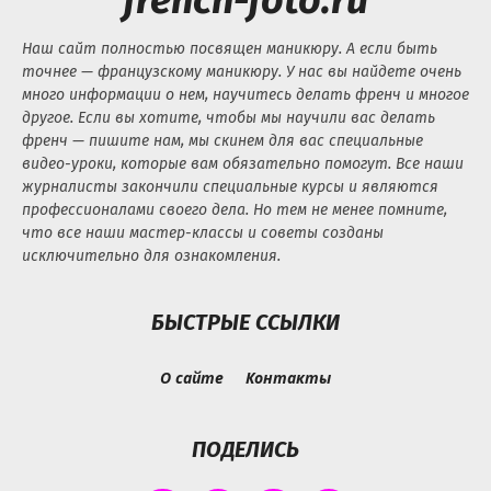
french-foto.ru
Наш сайт полностью посвящен маникюру. А если быть
точнее — французскому маникюру. У нас вы найдете очень
много информации о нем, научитесь делать френч и многое
другое. Если вы хотите, чтобы мы научили вас делать
френч — пишите нам, мы скинем для вас специальные
видео-уроки, которые вам обязательно помогут. Все наши
журналисты закончили специальные курсы и являются
профессионалами своего дела. Но тем не менее помните,
что все наши мастер-классы и советы созданы
исключительно для ознакомления.
БЫСТРЫЕ ССЫЛКИ
О сайте
Контакты
ПОДЕЛИСЬ