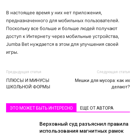
В настоящее время у них нет приложения,
предназначенного для мобильных пользователей.
Поскольку все больше и больше людей получают
доступ к Интернету через мобильные устройства,
Jumba Bet нуждается в этом для улучшения своей
игры.
Предыдущая статья
Следующая статья
ПЛЮСЫ И МИНУСЫ
Мешки для мусора: как их
ШКОЛЬНОЙ ФОРМЫ
делают?
ЭТО МОЖЕТ БЫТЬ ИНТЕРЕСНО
ЕЩЕ ОТ АВТОРА
Верховный суд разъяснил правила
использования магнитных рамок