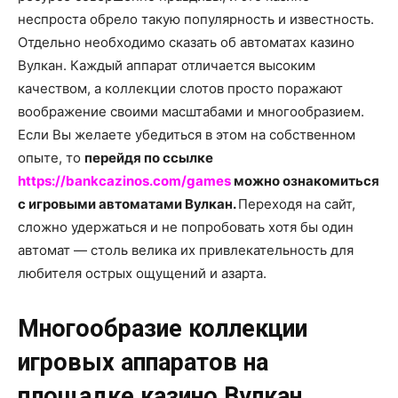
о
неспроста обрело такую популярность и известность.
Отдельно необходимо сказать об автоматах казино
Вулкан. Каждый аппарат отличается высоким
нем
качеством, а коллекции слотов просто поражают
воображение своими масштабами и многообразием.
Если Вы желаете убедиться в этом на собственном
опыте, то
перейдя по ссылке
https://bankcazinos.com/games
можно ознакомиться
с игровыми автоматами Вулкан.
Переходя на сайт,
сложно удержаться и не попробовать хотя бы один
автомат — столь велика их привлекательность для
любителя острых ощущений и азарта.
Многообразие коллекции
игровых аппаратов на
площадке казино Вулкан