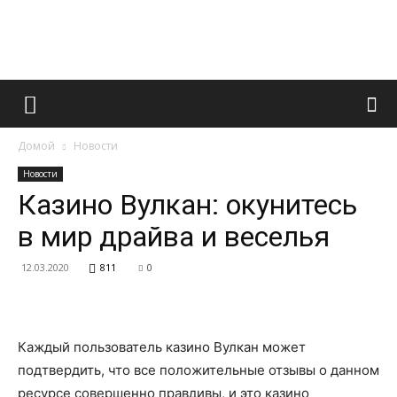
Французский
Домой
Новости
маникюр
Новости
Казино Вулкан: окунитесь
в мир драйва и веселья
и
12.03.2020
811
0
все
Каждый пользователь казино Вулкан может
подтвердить, что все положительные отзывы о данном
ресурсе совершенно правдивы, и это казино