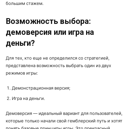
большим стажем.
Возможность выбора:
демоверсия или игра на
деньги?
Для тех, кто еще не определился со стратегией,
представлена возможность выбрать один из двух
режимов игры:
Демонстрационная версия;
Игра на деньги.
Демоверсия — идеальный вариант для пользователей,
которые только начали свой гемблерский путь и хотят
понять базовые принципы игры. Это прекрасный