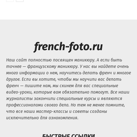
french-foto.ru
Наш сайт полностью посвящен маникюру. А если быть
точнее — французскому маникюру. У нас вы найдете очень
много информации о нем, научитесь делать френч и многое
другое. Если вы хотите, чтобы мы научили вас делать
френч — пишите нам, мы скинем для вас специальные
видео-уроки, которые вам обязательно помогут. Все наши
журналисты закончили специальные курсы и являются
профессионалами своего дела. Но тем не менее помните,
что все наши мастер-классы и советы созданы
исключительно для ознакомления.
БЫСТРЫЕ ССЫЛКИ