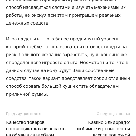
способ насладиться слотами и изучить механизмы их
работы, не рискуя при этом проигрышем реальных
денежных средств.
Игра на деньги — это более продвинутый уровень,
который требует от пользователя готовности идти на
риск, большого желания заработать, ну и, конечно же,
определенного игрового опыта. Несмотря на то, что в
данном случае на кону будут Ваши собственные
средства, такой вариант представляет собой отличный
способ сорвать большой куш и стать обладателем
приличной суммы.
Предыдущая статья
Следующая статья
Качество товаров
Казино Эльдорадо:
поставщика: как не попасть
любимые игровые слоты
на обман в свадебном
всегда под рукой