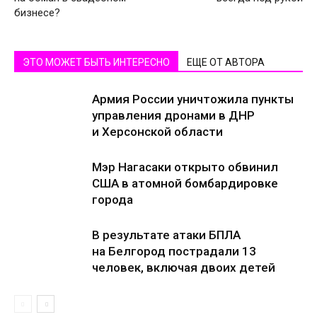
бизнесе?
ЭТО МОЖЕТ БЫТЬ ИНТЕРЕСНО
ЕЩЕ ОТ АВТОРА
Армия России уничтожила пункты
управления дронами в ДНР
и Херсонской области
Мэр Нагасаки открыто обвинил
США в атомной бомбардировке
города
В результате атаки БПЛА
на Белгород пострадали 13
человек, включая двоих детей