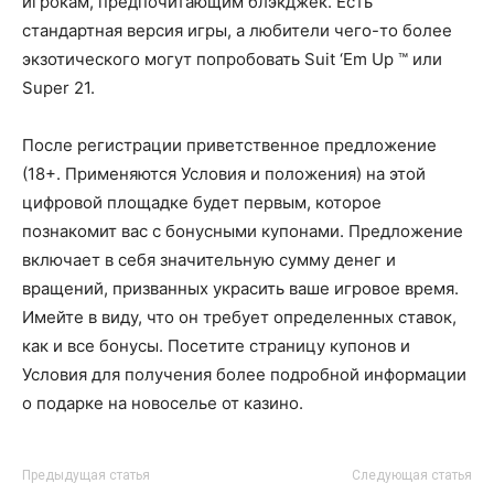
игрокам, предпочитающим блэкджек. Есть
стандартная версия игры, а любители чего-то более
экзотического могут попробовать Suit ‘Em Up ™ или
Super 21.
После регистрации приветственное предложение
(18+. Применяются Условия и положения) на этой
цифровой площадке будет первым, которое
познакомит вас с бонусными купонами. Предложение
включает в себя значительную сумму денег и
вращений, призванных украсить ваше игровое время.
Имейте в виду, что он требует определенных ставок,
как и все бонусы. Посетите страницу купонов и
Условия для получения более подробной информации
о подарке на новоселье от казино.
Предыдущая статья
Следующая статья