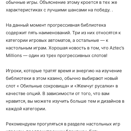
обычные игры. Объяснение этому кроется в тех же
характеристиках с лучшими шансами на победу. .
На данный момент прогрессивная библиотека
содержит пять наименований. Три из них относятся к
категории игровых автоматов, а остальные — к
настольным играм. Хорошая новость в том, что Aztec’s
Millions — один из трех прогрессивных слотов!
Игроки, которые тратят время и энергию на изучение
библиотеки в этом казино, обычно выбирают новый
слот « Обильные сокровища» и «Жемчуг русалки» в
качестве опций. В зависимости от того, что вам
нравится, вы можете изучить больше тем и дизайнов в
каждой категории.
Рекомендуем прогуляться в разделе настольных игр