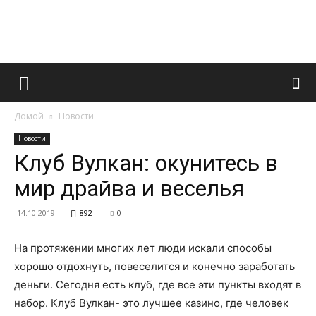
Французский
Домой
Новости
маникюр
Новости
Клуб Вулкан: окунитесь в
мир драйва и веселья
и
14.10.2019
892
0
На протяжении многих лет люди искали способы
все
хорошо отдохнуть, повеселится и конечно заработать
деньги. Сегодня есть клуб, где все эти пункты входят в
набор. Клуб Вулкан- это лучшее казино, где человек