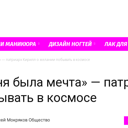
Французский
ИИ МАНИКЮРА
ДИЗАЙН НОГТЕЙ
ЛАК ДЛЯ
а» — патриарх Кирилл о желании побывать в космосе
маникюр
еня была мечта» — па
ывать в космосе
и
ксей Мокряков Общество