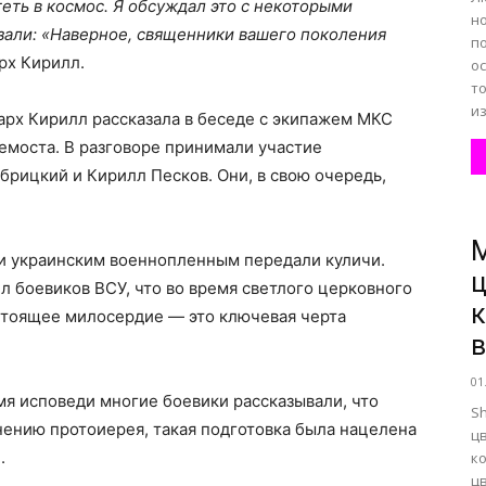
еть в космос. Я обсуждал это с некоторыми
н
зали: «Наверное, священники вашего поколения
по
рх Кирилл.
ос
т
из
арх Кирилл рассказала в беседе с экипажем МКС
емоста. В разговоре принимали участие
рицкий и Кирилл Песков. Они, в свою очередь,
сти украинским военнопленным передали куличи.
ц
 боевиков ВСУ, что во время светлого церковного
к
астоящее милосердие — это ключевая черта
в
01
я исповеди многие боевики рассказывали, что
S
мнению протоиерея, такая подготовка была нацелена
ц
.
к
ц