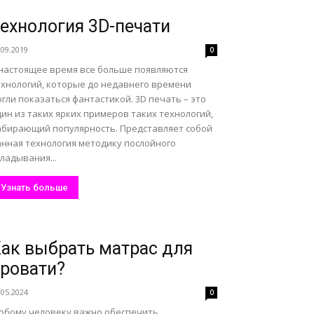
ехнология 3D-печати
.09.2019
0
 настоящее время все больше появляются
ехнологий, которые до недавнего времени
гли показаться фантастикой. 3D печать – это
ин из таких ярких примеров таких технологий,
абирающий популярность. Представляет собой
анная технология методику послойного
ладывания...
Узнать больше
ак выбрать матрас для
ровати?
.05.2024
0
юбому человеку важно обеспечить