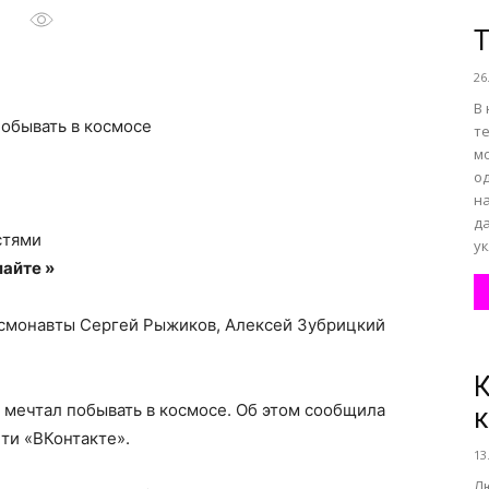
Т
26
все
В
побывать в космосе
т
мо
од
н
о
д
стями
ук
айте »
космонавты Сергей Рыжиков, Алексей Зубрицкий
нем
К
 мечтал побывать в космосе. Об этом сообщила
к
ти «ВКонтакте».
13
Л