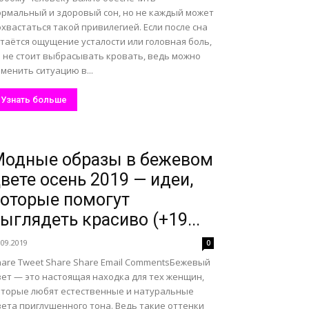
ормальный и здоровый сон, но не каждый может
хвастаться такой привилегией. Если после сна
таётся ощущение усталости или головная боль,
о не стоит выбрасывать кровать, ведь можно
менить ситуацию в...
Узнать больше
Модные образы в бежевом
вете осень 2019 — идеи,
оторые помогут
ыглядеть красиво (+19...
.09.2019
0
hare Tweet Share Share Email CommentsБежевый
вет — это настоящая находка для тех женщин,
оторые любят естественные и натуральные
вета приглушенного тона. Ведь такие оттенки