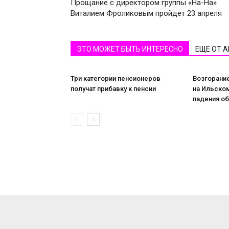
Прощание с директором группы «На-На»
Виталием Фроликовым пройдет 23 апреля
ЭТО МОЖЕТ БЫТЬ ИНТЕРЕСНО
ЕЩЕ ОТ 
Три категории пенсионеров
Возгорани
получат прибавку к пенсии
на Ильском
падения о