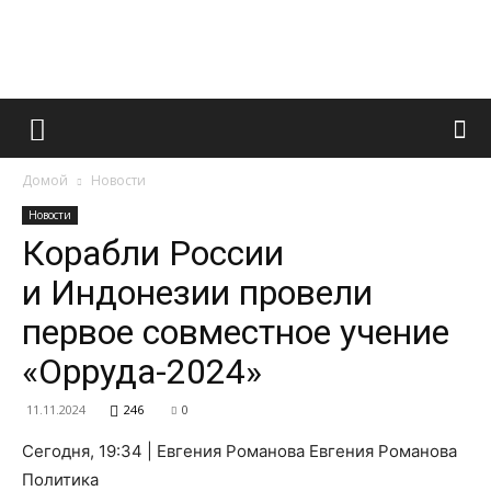
Французский
Домой
Новости
маникюр
Новости
Корабли России
и Индонезии провели
и
первое совместное учение
«Орруда-2024»
все
11.11.2024
246
0
Сегодня, 19:34 | Евгения Романова Евгения Романова
Политика