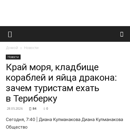
Французский
Домой
Новости
маникюр
Новости
Край моря, кладбище
кораблей и яйца дракона:
и
зачем туристам ехать
в Териберку
все
28.05.2026
84
0
Сегодня, 7:40 | Диана Кулманакова Диана Кулманакова
Общество