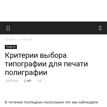
Французский
Домой
Новости
маникюр
Новости
Критерии выбора
типографии для печати
и
полиграфии
23.02.2021
692
0
все
В течение последних нескольких лет мы наблюдали