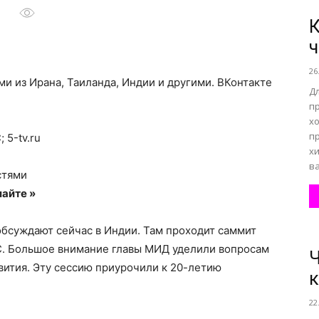
К
все
26
ми из Ирана, Таиланда, Индии и другими.
ВКонтакте
Д
п
х
п
 5-tv.ru
о
хи
ва
стями
айте »
обсуждают сейчас в Индии. Там проходит саммит
нем
С. Большое внимание главы МИД уделили вопросам
Ч
вития. Эту сессию приурочили к 20-летию
к
22