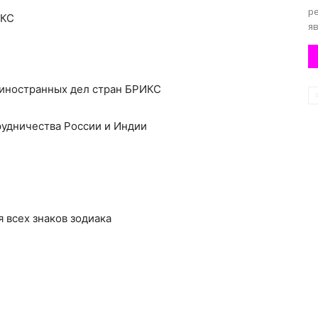
р
ИКС
яв
 иностранных дел стран БРИКС
рудничества России и Индии
ля всех знаков зодиака