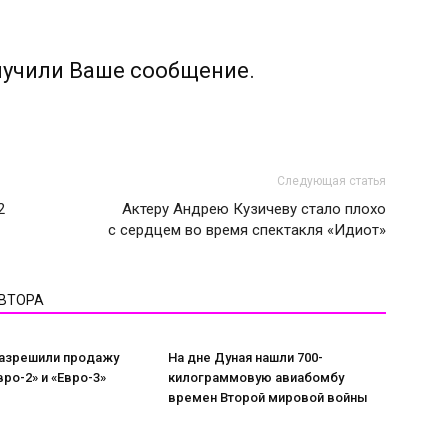
лучили Ваше сообщение.
Следующая статья
2
Актеру Андрею Кузичеву стало плохо
с сердцем во время спектакля «Идиот»
АВТОРА
разрешили продажу
На дне Дуная нашли 700-
вро-2» и «Евро-3»
килограммовую авиабомбу
времен Второй мировой войны