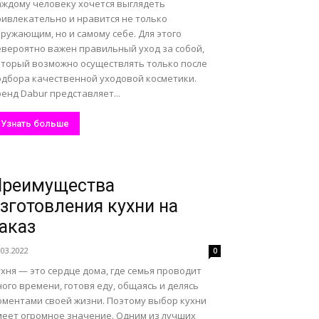
аждому человеку хочется выглядеть
ривлекательно и нравится не только
ружающим, но и самому себе. Для этого
евероятно важен правильный уход за собой,
оторый возможно осуществлять только после
одбора качественной уходовой косметики.
енд Dabur представляет...
Узнать больше
Преимущества
зготовления кухни на
аказ
.03.2022
0
хня — это сердце дома, где семья проводит
ого времени, готовя еду, общаясь и делясь
оментами своей жизни. Поэтому выбор кухни
меет огромное значение. Одним из лучших