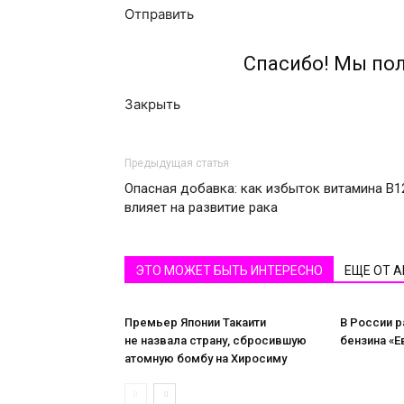
Отправить
Спасибо! Мы по
Закрыть
Предыдущая статья
Опасная добавка: как избыток витамина B1
влияет на развитие рака
ЭТО МОЖЕТ БЫТЬ ИНТЕРЕСНО
ЕЩЕ ОТ 
Премьер Японии Такаити
В России 
не назвала страну, сбросившую
бензина «Е
атомную бомбу на Хиросиму