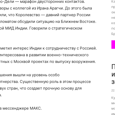
ью-Дели — марафон двусторонних контактов.
К
п
воры с коллегой из Ирана Арагчи. До этого была
ок
вили, что Королевство — давний партнер России
н
пломатом обсудили ситуацию на Ближнем Востоке.
к
вой МИД Индии. Говорили о стратегическом
п
Бр
отметил интерес Индии к сотрудничеству с Россией.
аинтересована в развитии военно-технического
стных с Москвой проектах по выпуску вооружения.
и
ошения вышли на уровень особо
з
ртнерства. Существенную роль в этом процессе
ух стран, что создает прочную основу для
22
.
Ку
мн
 в мессенджере МАКС.
м
и