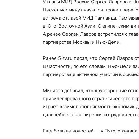
У главы МИД России Сергея Лаврова в Н
Несколько минут назад он провел перего
встреча с главой МИД Таиланда. Там зая
в Юго-Восточной Азии. С египетским ди
А ранее Сергей Лавров встретился с гла
партнерстве Москвы и Нью-Дели.
Ранее 5-tv.ru писал, что Сергей Лавров 
В частности, по его словам, Нью-Дели з
партнерства и активном участии в совме
Министр добавил, что двусторонние отн
привилегированного стратегического па
играет взаимодополняемость экономик дв
дальнейшего расширения сотрудничества
Еще больше новостей — у Пятого канала