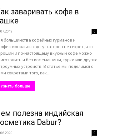
ак заваривать кофе в
чашке
.07.2019
0
ля большинства кофейных гурманов и
рофессиональных дегустаторов не секрет, что
ороший и по-настоящему вкусный кофе можно
риготовить и без кофемашины, турки или других
троумных устройств. В статье мы поделимся с
ми секретами того, как...
Узнать больше
ем полезна индийская
осметика Dabur?
.06.2020
0