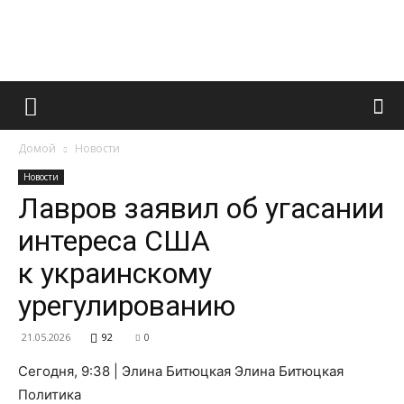
Французский
Домой
Новости
маникюр
Новости
Лавров заявил об угасании
интереса США
и
к украинскому
урегулированию
все
21.05.2026
92
0
Сегодня, 9:38 | Элина Битюцкая Элина Битюцкая
Политика