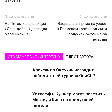
Закрыть
Предыдущая статья
Следующая статья
На Пятом канале акция
Взорвалась прямо на уроке:
«День добрых дел» для
в Пермском крае школьники
маленькой Евы
получили ожоги из-за
петарды
ЭТО МОЖЕТ БЫТЬ ИНТЕРЕСНО
ЕЩЕ ОТ АВТОРА
Александр Овечкин наградил
победителей турнира ОвиCUP
Уиткофф и Кушнер могут посетить
Москву и Киев на следующей
неделе