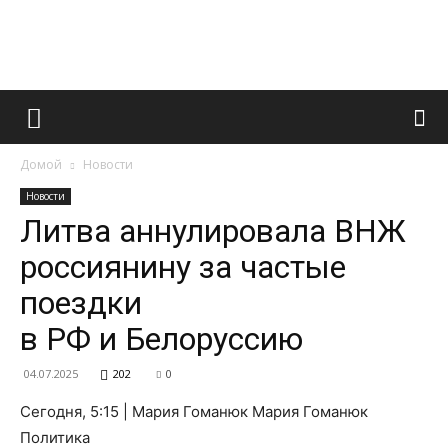
Французский
Домой
Новости
маникюр
Новости
Литва аннулировала ВНЖ
россиянину за частые
и
поездки
в РФ и Белоруссию
все
04.07.2025
202
0
Сегодня, 5:15 | Мария Гоманюк Мария Гоманюк
Политика