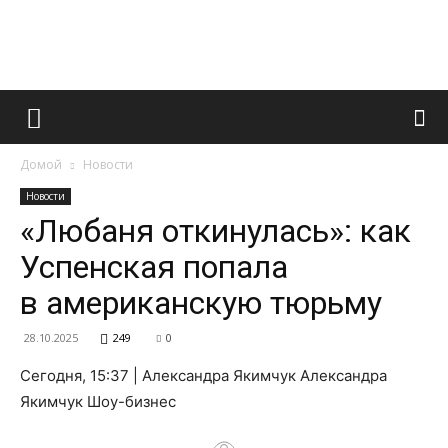
Французский
Домой
Новости
маникюр
Новости
«Любаня откинулась»: как
Успенская попала
и
в американскую тюрьму
28.10.2025
249
0
все
Сегодня, 15:37 | Александра Якимчук Александра
Якимчук Шоу-бизнес