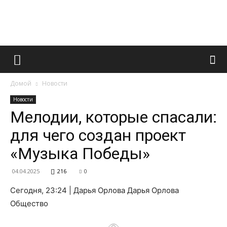
Французский
Домой
Новости
маникюр
Новости
Мелодии, которые спасали:
для чего создан проект
и
«Музыка Победы»
04.04.2025
216
0
все
Сегодня, 23:24 | Дарья Орлова Дарья Орлова
Общество