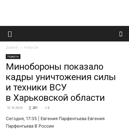
Французский
Домой
Новости
маникюр
Новости
Минобороны показало
кадры уничтожения силы
и
и техники ВСУ
в Харьковской области
все
10.10.2024
281
0
Сегодня, 17:35 | Евгения Парфентьева Евгения
Парфентьева В России