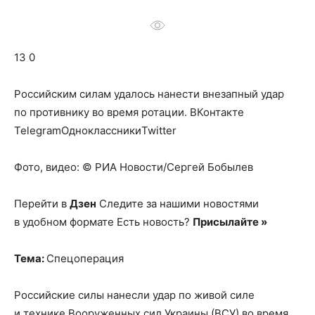
о
13 0
нем
Российским силам удалось нанести внезапный удар
по противнику во время ротации.
ВКонтакте
TelegramОдноклассникиTwitter
Фото, видео: © РИА Новости/Сергей Бобылев
Перейти в
Дзен
Следите за нашими новостями
в удобном формате Есть новость?
Присылайте »
Тема:
Спецоперация
Российские силы нанесли удар по живой силе
и технике Вооруженных сил Украины (ВСУ) во время