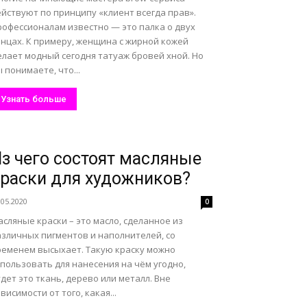
йствуют по принципу «клиент всегда прав».
рофессионалам известно — это палка о двух
онцах. К примеру, женщина с жирной кожей
елает модный сегодня татуаж бровей хной. Но
 понимаете, что...
Узнать больше
з чего состоят масляные
раски для художников?
.05.2020
0
сляные краски – это масло, сделанное из
азличных пигментов и наполнителей, со
ременем высыхает. Такую краску можно
пользовать для нанесения на чём угодно,
дет это ткань, дерево или металл. Вне
висимости от того, какая...