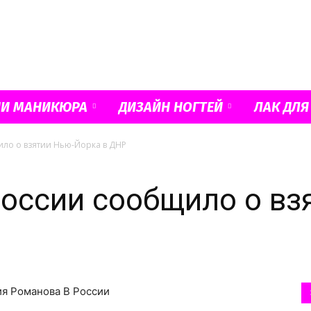
Французский
ИИ МАНИКЮРА
ДИЗАЙН НОГТЕЙ
ЛАК ДЛЯ
о о взятии Нью-Йорка в ДНР
маникюр
оссии сообщило о вз
и
ия Романова В России