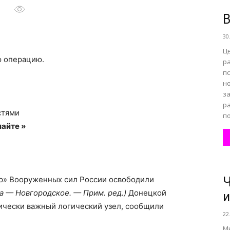
В
30
все
Ц
 операцию.
р
п
н
за
о
р
стями
по
айте »
нем
р» Вооруженных сил России освободили
Ч
да — Новгородское. — Прим. ред.)
Донецкой
и
гически важный логический узел, сообщили
22
М