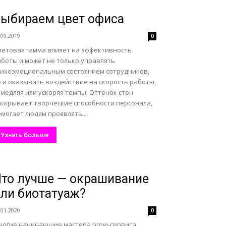
ыбираем цвет офиса
.09.2019
0
ветовая гамма влияет на эффективность
аботы и может не только управлять
сихоэмоциональным состоянием сотрудников,
о и оказывать воздействие на скорость работы,
медляя или ускоряя темпы. Оттенок стен
аскрывает творческие способности персонала,
могает людям проявлять...
Узнать больше
то лучше — окрашивание
ли биотатуаж?
.01.2020
0
ногие начинающие мастера brow-сервиса