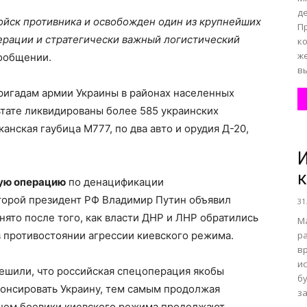
де
ойск противника и освобожден один из крупнейших
П
ерации и стратегически важный логистический
к
ж
сообщении.
вы
ригадам армии Украины в районах населенных
ьтате ликвидированы более 585 украинских
нская гаубица М777, по два авто и орудия Д-20,
И
к
ую операцию
по денацификации
оторой президент РФ Владимир Путин объявил
31
нято после того, как власти ДНР и ЛНР обратились
Ма
в противостоянии агрессии киевского режима.
р
в
ис
ешили, что российская спецоперация якобы
бу
понсировать Украину, тем самым продолжая
за
енем боевики киевского режима продолжают