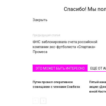
Спасибо! Мы по
Закрыть
Предыдущая статья
ФНС заблокировала счета российской
компании экс-футболиста «Спартака»
Промеса
ЭТО МОЖЕТ БЫТЬ ИНТЕРЕСНО
ЕЩЕ ОТ 
Путин провел оперативное
Пятый кана
совещание с членами Совбеза
акции «Де
юной Наст