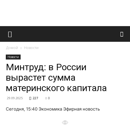
Французский
Домой
Новости
маникюр
Новости
Минтруд: в России
вырастет сумма
и
материнского капитала
29.09.2025
227
0
все
Сегодня, 15:40 Экономика Эфирная новость