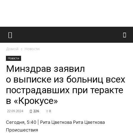
Французский
Домой
Новости
маникюр
Новости
Минздрав заявил
о выписке из больниц всех
и
пострадавших при теракте
в «Крокусе»
все
22.09.2024
226
0
Сегодня, 5:40 | Рита Цветкова Рита Цветкова
Происшествия