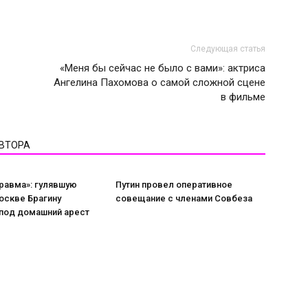
Следующая статья
«Меня бы сейчас не было с вами»: актриса
Ангелина Пахомова о самой сложной сцене
в фильме
АВТОРА
равма»: гулявшую
Путин провел оперативное
оскве Брагину
совещание с членами Совбеза
 под домашний арест