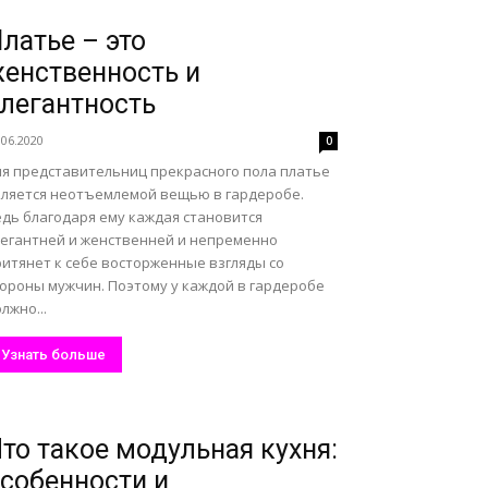
латье – это
енственность и
легантность
.06.2020
0
ля представительниц прекрасного пола платье
вляется неотъемлемой вещью в гардеробе.
едь благодаря ему каждая становится
легантней и женственней и непременно
ритянет к себе восторженные взгляды со
тороны мужчин. Поэтому у каждой в гардеробе
лжно...
Узнать больше
то такое модульная кухня:
собенности и