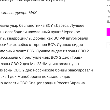
с
п
О
 в мессенджере MAX.
га
Да
вали удар беспилотника ВСУ «Дартс». Лучшее
йцы освободили населенный пункт Червоное
ппы, квадроциклы, дроны: как ВС РФ штурмовали
ссийских войск от дронов ВСУ. Лучшее видео
опорный пункт ВСУ. Лучшее видео из зоны СВО 2
ссказали о преступлениях ВСУ 2 дек «Град»
з зоны СВО 2 дек Ми-28НМ уничтожил пункт
из зоны СВО 2 дек Российские бойцы эвакуировали
ска 1 дек Минобороны показало видео
ео новости СВО Спецоперация Россия Украина