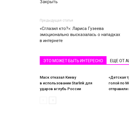
Закрыть
Предыдущая статья
«Сглазил кто?»: Лариса Гузеева
эмоционально высказалась о нападках
в интернете
ЭТО МОЖЕТ БЫТЬ ИНТЕРЕСНО
ЕЩЕ ОТ 
Маск отказал Киеву
«Детская т
в использовании Starlink для
голой по М
ударов вглубь России
отправили