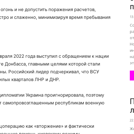
огонь и не допустить поражения расчетов,
стро и слаженно, минимизируя время пребывания
13
С
р
о
Но
и
враля 2022 года выступил с обращением к нации
н
эт
те Донбасса, главными целями которой стали
ны. Российский лидер подчеркивал, что ВСУ
лых кварталов ЛНР и ДНР.
дипломатии Украина проигнорировала, поэтому
П
нт самопровозглашенным республикам военную
л
22
цоперацию как «вторжение» и фактически
Ж
 военную помощь киевскому режиму.