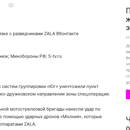
П
ж
все
э
язке с разведчиками ZALA
ВКонтакте
21
Д
я
нюк; Минобороны РФ; 5-tv.ru
В
о
э
п
с
до
 систем группировки «Юг» уничтожили пункт
ско-дружковском направлении зоны спецоперации.
нем
ьной мотострелковой бригады нанесли удар по
с помощью ударных дронов «Молния», которые
Ч
аппаратами ZALA.
о