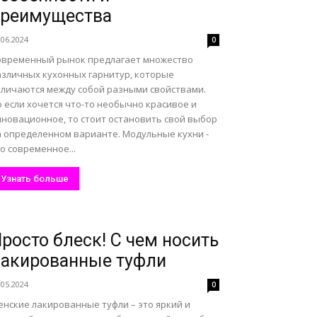
преимущества
.06.2024
0
овременный рынок предлагает множество
азличных кухонных гарнитур, которые
тличаются между собой разными свойствами.
 если хочется что-то необычно красивое и
нновационное, то стоит остановить свой выбор
а определенном варианте. Модульные кухни -
о современное...
Узнать больше
росто блеск! С чем носить
акированные туфли
.05.2024
0
енские лакированные туфли – это яркий и