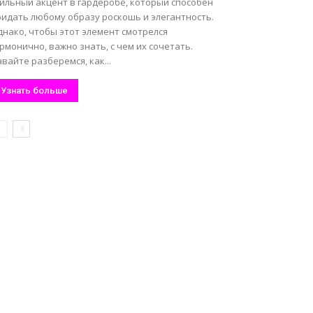
тильный акцент в гардеробе, который способен
ридать любому образу роскошь и элегантность.
днако, чтобы этот элемент смотрелся
рмонично, важно знать, с чем их сочетать.
вайте разберемся, как...
Узнать больше