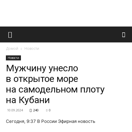
Французский
Домой
Новости
маникюр
Новости
Мужчину унесло
в открытое море
и
на самодельном плоту
на Кубани
все
10.09.2024
240
0
Сегодня, 9:37 В России Эфирная новость