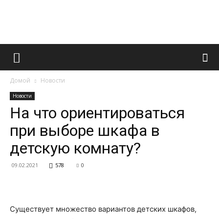
Французский
Домой
Новости
маникюр
Новости
На что ориентироваться
при выборе шкафа в
и
детскую комнату?
09.02.2021
578
0
все
Существует множество вариантов детских шкафов,