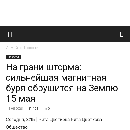
Французский
Домой
Новости
маникюр
Новости
На грани шторма:
сильнейшая магнитная
и
буря обрушится на Землю
15 мая
все
15.05.2026
105
0
Сегодня, 3:15 | Рита Цветкова Рита Цветкова
Общество