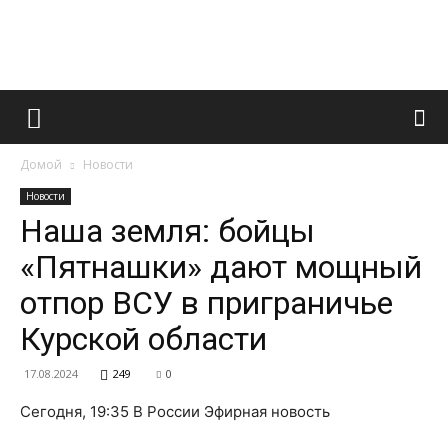
Французский
Домой
Новости
маникюр
Новости
Наша земля: бойцы
«Пятнашки» дают мощный
и
отпор ВСУ в приграничье
Курской области
все
17.08.2024
249
0
Сегодня, 19:35 В России Эфирная новость