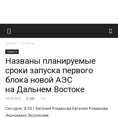
Французский
Домой
Новости
маникюр
Новости
Названы планируемые
сроки запуска первого
и
блока новой АЭС
на Дальнем Востоке
все
05.09.2024
232
0
Сегодня, 9:35 | Евгения Романова Евгения Романова
Экономика Эксклюзив