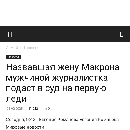
Французский
Домой
Новости
маникюр
Новости
Назвавшая жену Макрона
мужчиной журналистка
и
подаст в суд на первую
леди
все
05.02.2025
212
0
Сегодня, 9:42 | Евгения Романова Евгения Романова
Мировые новости