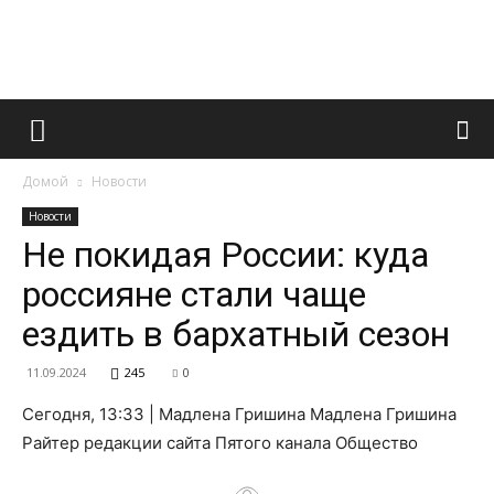
Французский
Домой
Новости
маникюр
Новости
Не покидая России: куда
россияне стали чаще
и
ездить в бархатный сезон
11.09.2024
245
0
все
Сегодня, 13:33 | Мадлена Гришина Мадлена Гришина
Райтер редакции сайта Пятого канала Общество