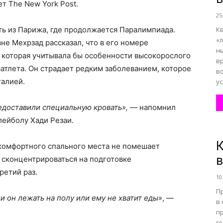
ет The New York Post.
25
ь из Парижа, где продолжается Паралимпиада.
К
«
е Мехрзад рассказал, что в его номере
н
 которая учитывала бы особенности высокорослого
в
аатлета. Он страдает редким заболеванием, которое
в
алией.
ус
редоставили специальную кровать»,
— напомнил
лейболу Хади Резаи.
К
 комфортного спального места не помешает
в
сконцентрироваться на подготовке
ретий раз.
10
П
и он лежать на полу или ему не хватит еды»
, —
в 
п
г