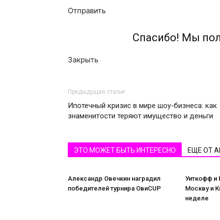
Отправить
Спасибо! Мы по
Закрыть
Предыдущая статья
Ипотечный кризис в мире шоу-бизнеса: как
знаменитости теряют имущество и деньги
ЭТО МОЖЕТ БЫТЬ ИНТЕРЕСНО
ЕЩЕ ОТ 
Александр Овечкин наградил
Уиткофф и 
победителей турнира ОвиCUP
Москву и 
неделе