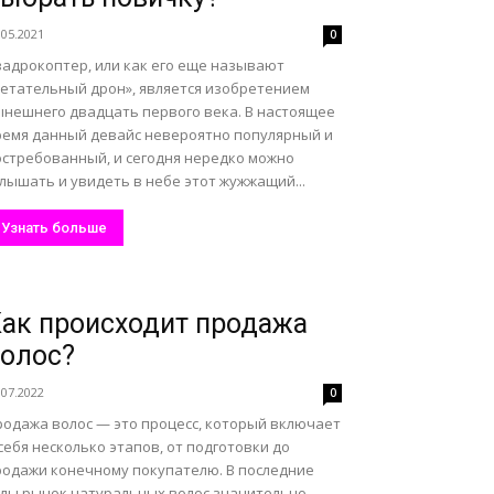
.05.2021
0
вадрокоптер, или как его еще называют
летательный дрон», является изобретением
ынешнего двадцать первого века. В настоящее
ремя данный девайс невероятно популярный и
остребованный, и сегодня нередко можно
лышать и увидеть в небе этот жужжащий...
Узнать больше
ак происходит продажа
олос?
.07.2022
0
родажа волос — это процесс, который включает
себя несколько этапов, от подготовки до
родажи конечному покупателю. В последние
оды рынок натуральных волос значительно