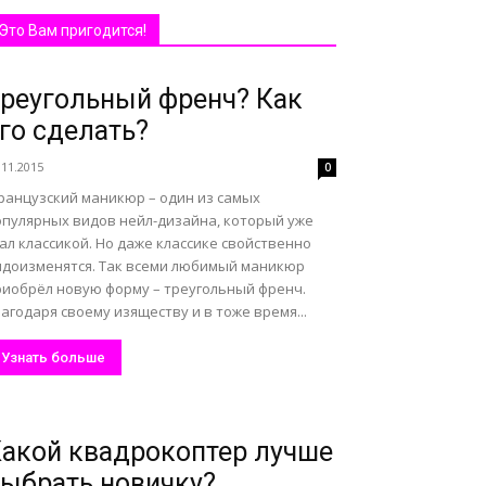
Это Вам пригодится!
реугольный френч? Как
го сделать?
.11.2015
0
ранцузский маникюр – один из самых
опулярных видов нейл-дизайна, который уже
ал классикой. Но даже классике свойственно
идоизменятся. Так всеми любимый маникюр
риобрёл новую форму – треугольный френч.
агодаря своему изяществу и в тоже время...
Узнать больше
акой квадрокоптер лучше
ыбрать новичку?