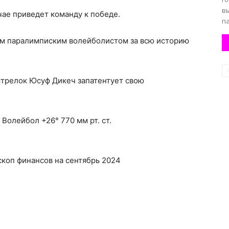
в
чае приведет команду к победе.
па
им паралимписким волейболистом за всю историю
 стрелок Юсуф Дикеч запатентует свою
олейбол +26° 770 мм рт. ст.
оскоп финансов на сентябрь 2024