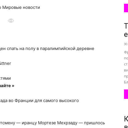
ко Мировые новости
все
Т
е
30
ен спать на полу в паралимпийской деревне
Ф
о
п
¼ttner
ст
в
п
стями
Бл
айте »
нем
ада во Франции для самого высокого
К
тсмену — иранцу Мортезе Мехрзаду — пришлось
в