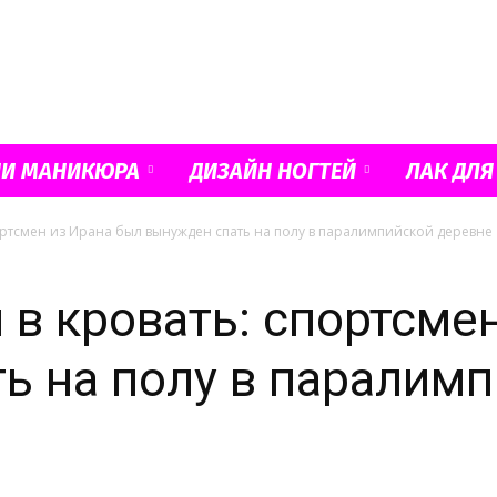
Французский
ИИ МАНИКЮРА
ДИЗАЙН НОГТЕЙ
ЛАК ДЛЯ
портсмен из Ирана был вынужден спать на полу в паралимпийской деревне
маникюр
 в кровать: спортсме
ь на полу в паралим
и