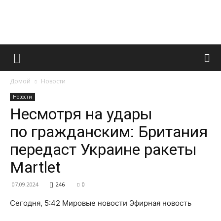
Французский
Домой
Новости
маникюр
Новости
Несмотря на удары
по гражданским: Британия
и
передаст Украине ракеты
Martlet
все
07.09.2024
246
0
Сегодня, 5:42 Мировые новости Эфирная новость