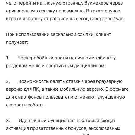
чего перейти на главную страницу букмекера через
оригинальную ссылку невозможно. В таком случае
игроки используют рабочее на сегодня зеркало 1win.
При использовании зеркальной ссылки, клиент
получает:
1. Бесперебойный доступ к личному кабинету,
разделам меню и спортивным дисциплинам.
2. Возможность делать ставки через браузерную
версию для ПК, а также мобильную версию. В формате
для смартфонов пользователи отмечают улучшенную
скорость работы.
3. Идентичный функционал, в который входит
активация приветственных бонусов, эксклюзивных