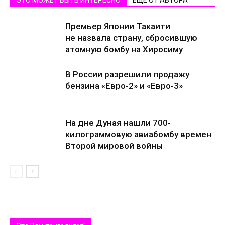
ЭТО МОЖЕТ БЫТЬ ИНТЕРЕСНО
ЕЩЕ ОТ АВТОРА
Премьер Японии Такаити
не назвала страну, сбросившую
атомную бомбу на Хиросиму
В России разрешили продажу
бензина «Евро-2» и «Евро-3»
На дне Дуная нашли 700-
килограммовую авиабомбу времен
Второй мировой войны