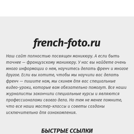
french-foto.ru
Наш сайт полностью посвящен маникюру. А если быть
точнее — французскому маникюру. У нас вы найдете очень
много информации о нем, научитесь делать френч и многое
другое. Если вы хотите, чтобы мы научили вас делать
френч — пишите нам, мы скинем для вас специальные
видео-уроки, которые вам обязательно помогут. Все наши
журналисты закончили специальные курсы и являются
профессионалами своего дела. Но тем не менее помните,
что все наши мастер-классы и советы созданы
исключительно для ознакомления.
БЫСТРЫЕ ССЫЛКИ