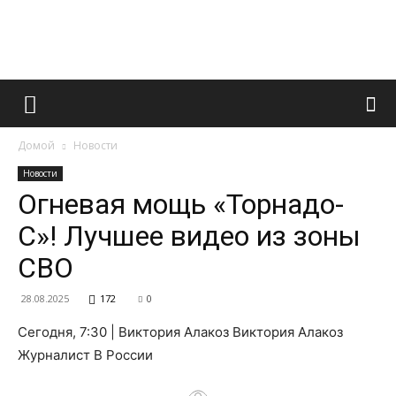
Французский
Домой
Новости
маникюр
Новости
Огневая мощь «Торнадо-
С»! Лучшее видео из зоны
и
СВО
28.08.2025
172
0
все
Сегодня, 7:30 | Виктория Алакоз Виктория Алакоз
Журналист В России