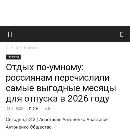
Французский
Домой
Новости
маникюр
Новости
Отдых по-умному:
россиянам перечислили
и
самые выгодные месяцы
для отпуска в 2026 году
все
23.11.2025
240
0
Сегодня, 5:42 | Анастасия Антоненко Анастасия
Антоненко Общество