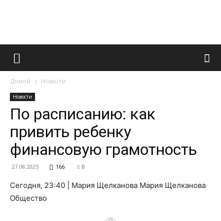
Французский
Домой
Новости
маникюр
Новости
По расписанию: как
привить ребенку
и
финансовую грамотность
27.08.2025
166
0
все
Сегодня, 23:40 | Мария Щелканова Мария Щелканова
Общество