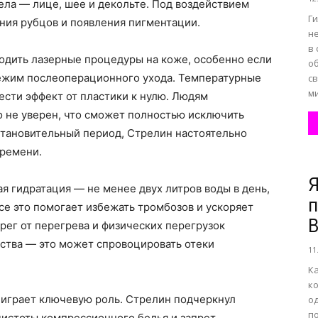
ела — лице, шее и декольте. Под воздействием
Ги
ния рубцов и появления пигментации.
н
в
одить лазерные процедуры на коже, особенно если
об
ежим послеоперационного ухода. Температурные
св
ми
ести эффект от пластики к нулю. Людям
о не уверен, что сможет полностью исключить
сстановительный период, Стрелин настоятельно
времени.
Я
я гидратация — не менее двух литров воды в день,
п
 Все это помогает избежать тромбозов и ускоряет
В
рег от перегрева и физических перегрузок
ства — это может спровоцировать отеки
11
К
ко
играет ключевую роль. Стрелин подчеркнул
од
по
чистоты компрессионного белья и запрет