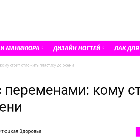
Французский
ИИ МАНИКЮРА
ДИЗАЙН НОГТЕЙ
ЛАК ДЛЯ
кому стоит отложить пластику до осени
маникюр
 переменами: кому с
сени
и
Битюцкая Здоровье