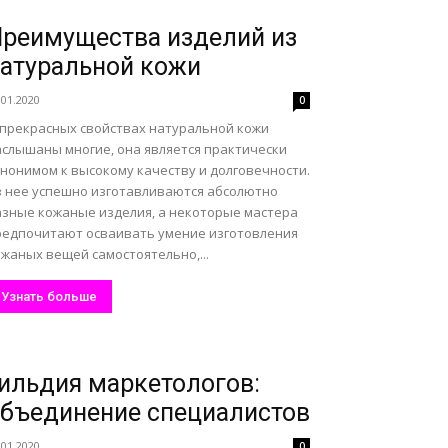
реимущества изделий из
атуральной кожи
.01.2020
0
 прекрасных свойствах натуральной кожи
аслышаны многие, она является практически
инонимом к высокому качеству и долговечности.
з нее успешно изготавливаются абсолютно
азные кожаные изделия, а некоторые мастера
редпочитают осваивать умение изготовления
жаных вещей самостоятельно,...
Узнать больше
ильдия маркетологов:
бъединение специалистов
.01.2020
0