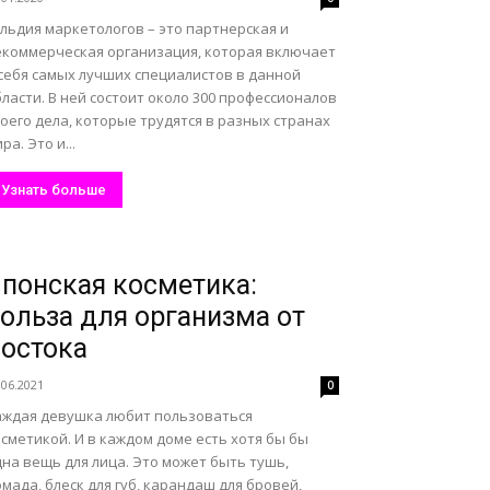
льдия маркетологов – это партнерская и
екоммерческая организация, которая включает
 себя самых лучших специалистов в данной
ласти. В ней состоит около 300 профессионалов
оего дела, которые трудятся в разных странах
ра. Это и...
Узнать больше
понская косметика:
ольза для организма от
остока
.06.2021
0
аждая девушка любит пользоваться
сметикой. И в каждом доме есть хотя бы бы
на вещь для лица. Это может быть тушь,
мада, блеск для губ, карандаш для бровей,