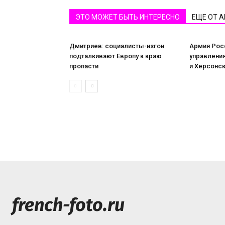
ЭТО МОЖЕТ БЫТЬ ИНТЕРЕСНО
ЕЩЕ ОТ 
Дмитриев: социалисты-изгои
Армия Рос
подталкивают Европу к краю
управлени
пропасти
и Херсонск
french-foto.ru