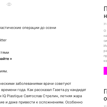
П
н
все
31
ластические операции до осени
О
н
tter
с
И
о
р
стями
п
айте »
ко
иям.
нем
ческими заболеваниями врачи советуют
времени года. Как рассказал Газета.ру кандидат
Г
 IQ Plastique Святослав Стрелин, летняя жара
о
ие и даже привести к осложнениям. Особенно
12