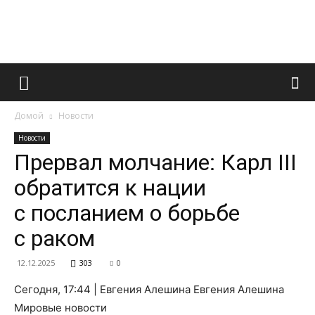
Французский
Домой
Новости
маникюр
Новости
Прервал молчание: Карл III
обратится к нации
и
с посланием о борьбе
с раком
все
12.12.2025
303
0
Сегодня, 17:44 | Евгения Алешина Евгения Алешина
Мировые новости