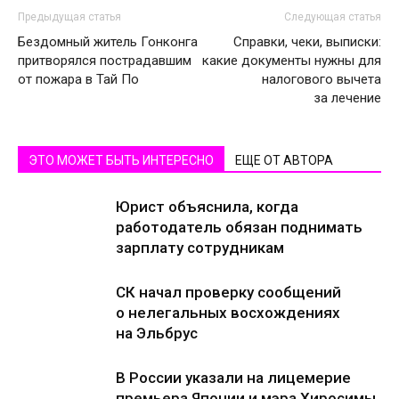
Предыдущая статья
Следующая статья
Бездомный житель Гонконга
Справки, чеки, выписки:
притворялся пострадавшим
какие документы нужны для
от пожара в Тай По
налогового вычета
за лечение
ЭТО МОЖЕТ БЫТЬ ИНТЕРЕСНО
ЕЩЕ ОТ АВТОРА
Юрист объяснила, когда
работодатель обязан поднимать
зарплату сотрудникам
СК начал проверку сообщений
о нелегальных восхождениях
на Эльбрус
В России указали на лицемерие
премьера Японии и мэра Хиросимы