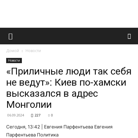
Французский
Домой
Новости
маникюр
Новости
«Приличные люди так себя
не ведут»: Киев по-хамски
и
высказался в адрес
Монголии
все
06.09.2024
227
0
Сегодня, 13:42 | Евгения Парфентьева Евгения
Парфентьева Политика