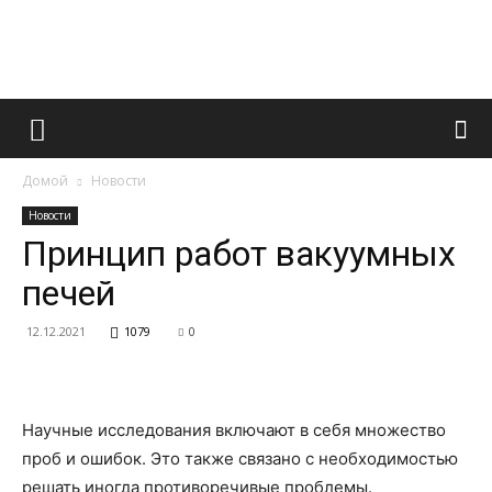
Французский
Домой
Новости
маникюр
Новости
Принцип работ вакуумных
печей
и
12.12.2021
1079
0
все
Научные исследования включают в себя множество
проб и ошибок. Это также связано с необходимостью
решать иногда противоречивые проблемы.