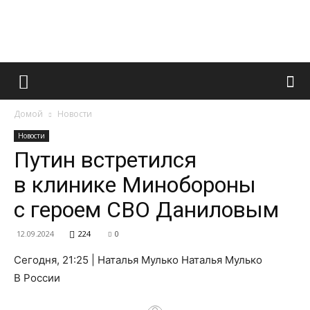
Французский
Домой
Новости
маникюр
Новости
Путин встретился
в клинике Минобороны
и
с героем СВО Даниловым
12.09.2024
224
0
все
Сегодня, 21:25 | Наталья Мулько Наталья Мулько
В России