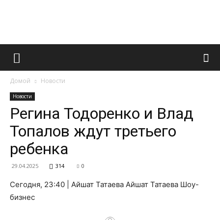
Французский
Домой
Новости
маникюр
Новости
Регина Тодоренко и Влад
Топалов ждут третьего
и
ребенка
29.04.2025
314
0
все
Сегодня, 23:40 | Айшат Татаева Айшат Татаева Шоу-
бизнес